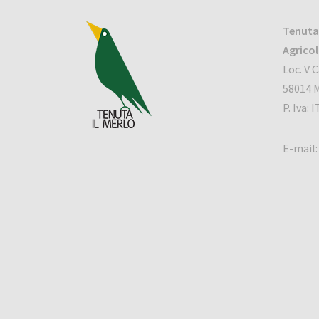
Tenuta 
Agrico
Loc. V C
58014 M
P. Iva:
E-mail