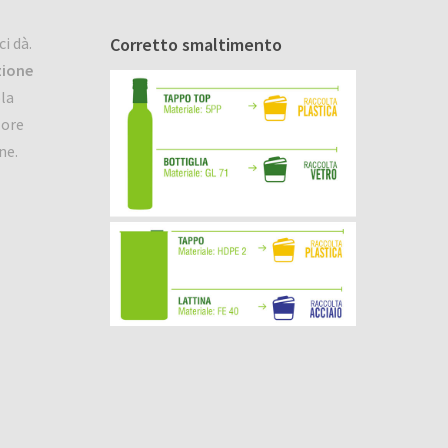
ci dà.
Corretto smaltimento
zione
ola
lore
ne.