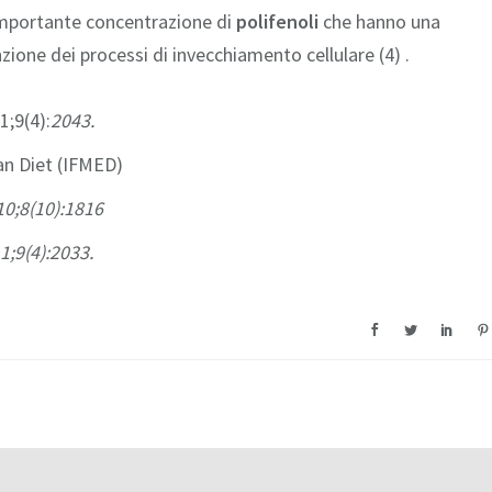
n’importante concentrazione di
polifenoli
che hanno una
ione dei processi di invecchiamento cellulare (4) .
;9(4):
2043.
an Diet (IFMED)
10;8(10):1816
1;9(4):2033.