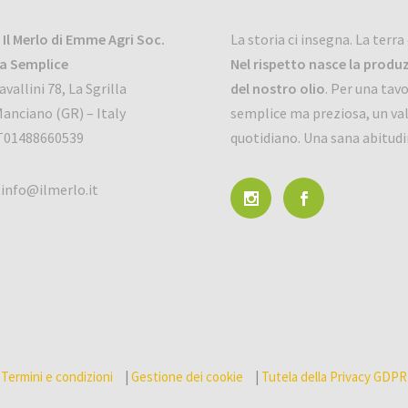
Il Merlo
di Emme Agri Soc.
La storia ci insegna. La terra 
la Semplice
Nel rispetto nasce la produ
avallini 78, La Sgrilla
del nostro olio
. Per una tav
anciano (GR) – Italy
semplice ma preziosa, un va
 IT01488660539
quotidiano. Una sana abitudi
:
info@ilmerlo.it
Termini e condizioni
|
Gestione dei cookie
|
Tutela della Privacy GDPR